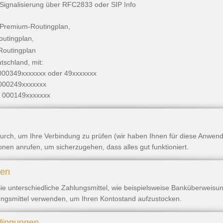
Signalisierung über RFC2833 oder SIP Info
 Premium-Routingplan,
utingplan,
Routingplan
tschland, mit:
000349xxxxxxx oder 49xxxxxxx
 000249xxxxxxx
r 000149xxxxxxx
 durch, um Ihre Verbindung zu prüfen (wir haben Ihnen für diese Anwen
onen anrufen, um sicherzugehen, dass alles gut funktioniert.
ren
Sie unterschiedliche Zahlungsmittel, wie beispielsweise Banküberweisun
lungsmittel verwenden, um Ihren Kontostand aufzustocken.
dingungen