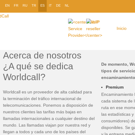
EN
FR
RU
TR
ES
IT
DE
NL
Inicio
Acerca de nosotros
¿A qué se dedica
De momento, Wor
tipos de servici
Worldcall?
encaminamiento
Premium
Worldcall es un proveedor de alta calidad para
Encaminamiento b
la terminación del tráfico internacional de
cada sistema de l
telecomunicaciones. Ponemos a disposición de
ruta en ese momen
nuestros clientes las tarifas más bajas en
las estadísticas y
llamadas internacionales a cualquier destino del
consumidores) de 
mundo. Las llamadas viajan por nuestra red y
disponibles. Se g
llegan a todos y cada uno de los países del
y la entrega medi