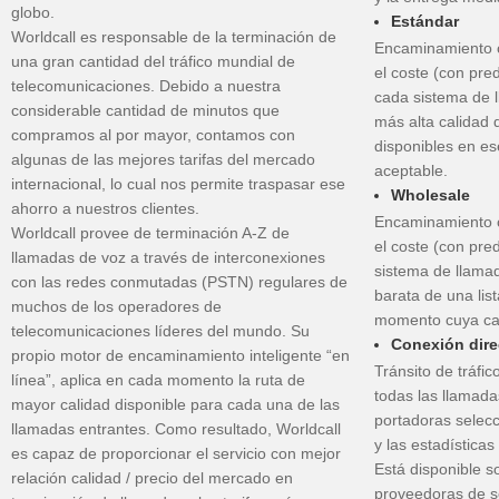
globo.
Estándar
Worldcall es responsable de la terminación de
Encaminamiento co
una gran cantidad del tráfico mundial de
el coste (con pre
telecomunicaciones. Debido a nuestra
cada sistema de l
considerable cantidad de minutos que
más alta calidad d
compramos al por mayor, contamos con
disponibles en e
algunas de las mejores tarifas del mercado
aceptable.
internacional, lo cual nos permite traspasar ese
Wholesale
ahorro a nuestros clientes.
Encaminamiento co
Worldcall provee de terminación A-Z de
el coste (con pre
llamadas de voz a través de interconexiones
sistema de llamad
con las redes conmutadas (PSTN) regulares de
barata de una lis
muchos de los operadores de
momento cuya cal
telecomunicaciones líderes del mundo. Su
Conexión dire
propio motor de encaminamiento inteligente “en
Tránsito de tráfic
línea”, aplica en cada momento la ruta de
todas las llamada
mayor calidad disponible para cada una de las
portadoras selecc
llamadas entrantes. Como resultado, Worldcall
y las estadísticas
es capaz de proporcionar el servicio con mejor
Está disponible 
relación calidad / precio del mercado en
proveedoras de se