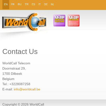
EN
FR
RU
TR
ES
IT
DE
NL
Contact Us
WorldCall Telecom
Doornstraat 29,
1700 Dilbeek
Belgium
Tel.: +3228087258
E-mail:
info@worldcall.be
Copyright © 2026 WorldCall