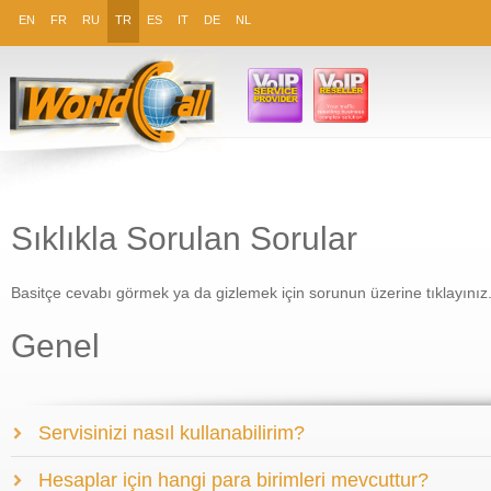
EN
FR
RU
TR
ES
IT
DE
NL
Sıklıkla Sorulan Sorular
Basitçe cevabı görmek ya da gizlemek için sorunun üzerine tıklayınız
Genel
Servisinizi nasıl kullanabilirim?
Hesaplar için hangi para birimleri mevcuttur?